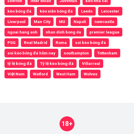
Everton
Inter Milan
Juventus
keo nha cai
kèo bóng đá
kèo xiên bóng đá
Leeds
Leicester
Liverpool
Man City
MU
Napoli
newcastle
ngoai hang anh
nhan dinh bong da
premier league
PSG
Real Madrid
Roma
soi kèo bóng đá
soi kèo bóng đá hôm nay
southampton
Tottenham
tỷ lệ bóng đá
Tỷ lệ kèo bóng đá
Villarreal
Việt Nam
Watford
West Ham
Wolves
18+