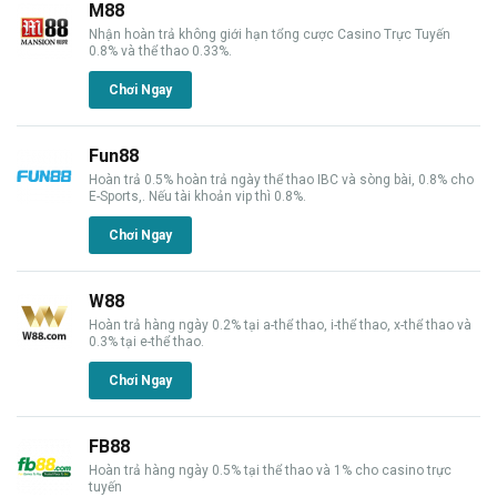
M88
Nhận hoàn trả không giới hạn tổng cược Casino Trực Tuyến
0.8% và thể thao 0.33%.
Chơi Ngay
Fun88
Hoàn trả 0.5% hoàn trả ngày thể thao IBC và sòng bài, 0.8% cho
E-Sports,. Nếu tài khoản vip thì 0.8%.
Chơi Ngay
W88
Hoàn trả hàng ngày 0.2% tại a-thể thao, i-thể thao, x-thể thao và
0.3% tại e-thể thao.
Chơi Ngay
FB88
Hoàn trả hàng ngày 0.5% tại thể thao và 1% cho casino trực
tuyến