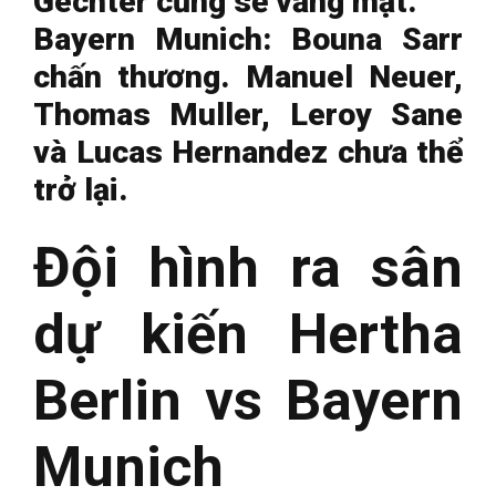
Gechter cũng sẽ vắng mặt.
Bayern Munich: Bouna Sarr
chấn thương. Manuel Neuer,
Thomas Muller, Leroy Sane
và Lucas Hernandez chưa thể
trở lại.
Đội hình ra sân
dự kiến Hertha
Berlin vs Bayern
Munich