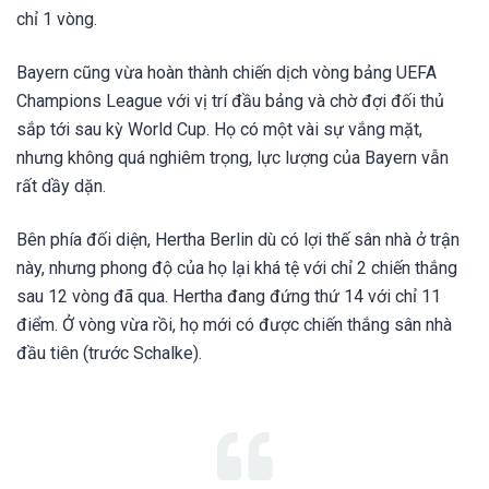
chỉ 1 vòng.
Bayern cũng vừa hoàn thành chiến dịch vòng bảng UEFA
Champions League với vị trí đầu bảng và chờ đợi đối thủ
sắp tới sau kỳ World Cup. Họ có một vài sự vắng mặt,
nhưng không quá nghiêm trọng, lực lượng của Bayern vẫn
rất dầy dặn.
Bên phía đối diện, Hertha Berlin dù có lợi thế sân nhà ở trận
này, nhưng phong độ của họ lại khá tệ với chỉ 2 chiến thắng
sau 12 vòng đã qua. Hertha đang đứng thứ 14 với chỉ 11
điểm. Ở vòng vừa rồi, họ mới có được chiến thắng sân nhà
đầu tiên (trước Schalke).