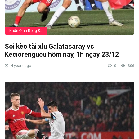
Nhận Định Bóng Đá
Soi kèo tài xỉu Galatasaray vs
Keciorengucu hôm nay, 1h ngày 23/12
4 years ago
0
306