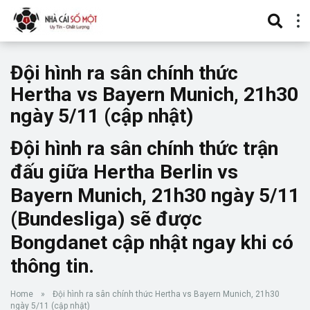
Đội hình ra sân chính thức
Hertha vs Bayern Munich, 21h30
ngày 5/11 (cập nhật)
Đội hình ra sân chính thức trận
đấu giữa Hertha Berlin vs
Bayern Munich, 21h30 ngày 5/11
(Bundesliga) sẽ được
Bongdanet cập nhật ngay khi có
thông tin.
Home
»
Đội hình ra sân chính thức Hertha vs Bayern Munich, 21h30
ngày 5/11 (cập nhật)