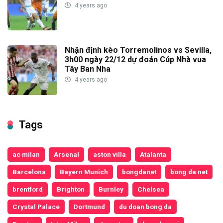
4 years ago
Nhận định kèo Torremolinos vs Sevilla,
3h00 ngày 22/12 dự đoán Cúp Nhà vua
Tây Ban Nha
4 years ago
Tags
ac milan
Arsenal
aston villa
Atalanta
Barcelona
Bayern Munich
bongdanet
bong da net
brentford
Brighton
Burnley
Chelsea
Crystal Palace
Dortmund
du doan bong da