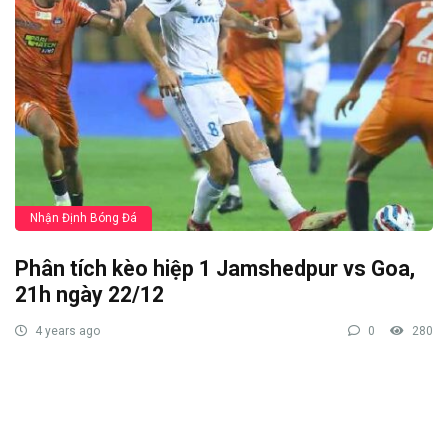
Nhận Định Bóng Đá
Phân tích kèo hiệp 1 Jamshedpur vs Goa,
21h ngày 22/12
4 years ago
0
280