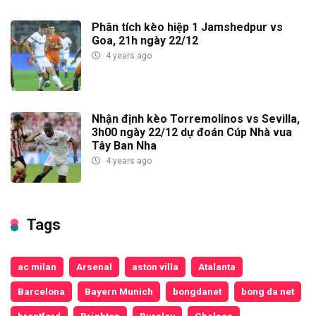
Phân tích kèo hiệp 1 Jamshedpur vs
Goa, 21h ngày 22/12
4 years ago
Nhận định kèo Torremolinos vs Sevilla,
3h00 ngày 22/12 dự đoán Cúp Nhà vua
Tây Ban Nha
4 years ago
Tags
ac milan
Arsenal
aston villa
Atalanta
Barcelona
Bayern Munich
bongdanet
bong da net