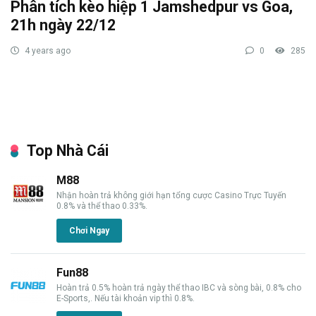
Phân tích kèo hiệp 1 Jamshedpur vs Goa,
21h ngày 22/12
4 years ago
0
285
Top Nhà Cái
M88
Nhận hoàn trả không giới hạn tổng cược Casino Trực Tuyến
0.8% và thể thao 0.33%.
Chơi Ngay
Fun88
Hoàn trả 0.5% hoàn trả ngày thể thao IBC và sòng bài, 0.8% cho
E-Sports,. Nếu tài khoản vip thì 0.8%.