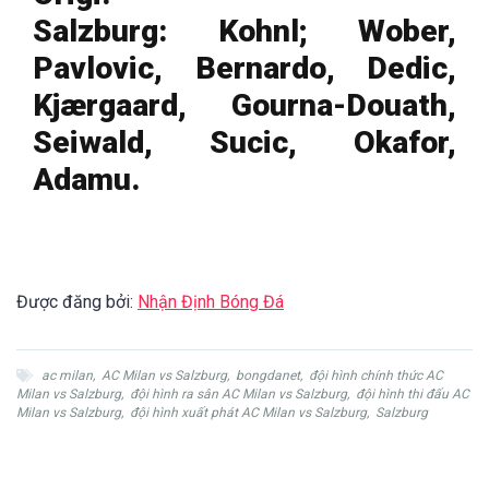
Salzburg: Kohnl; Wober,
Pavlovic, Bernardo, Dedic,
Kjærgaard, Gourna-Douath,
Seiwald, Sucic, Okafor,
Adamu.
Được đăng bởi:
Nhận Định Bóng Đá
ac milan
,
AC Milan vs Salzburg
,
bongdanet
,
đội hình chính thức AC
Milan vs Salzburg
,
đội hình ra sân AC Milan vs Salzburg
,
đội hình thi đấu AC
Milan vs Salzburg
,
đội hình xuất phát AC Milan vs Salzburg
,
Salzburg