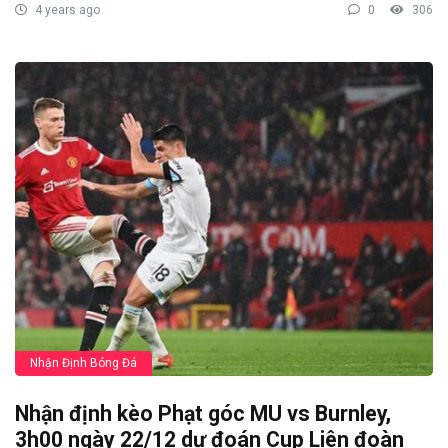
4 years ago
0
306
Nhận Định Bóng Đá
Nhận định kèo Phạt góc MU vs Burnley,
3h00 ngày 22/12 dự đoán Cup Liên đoàn