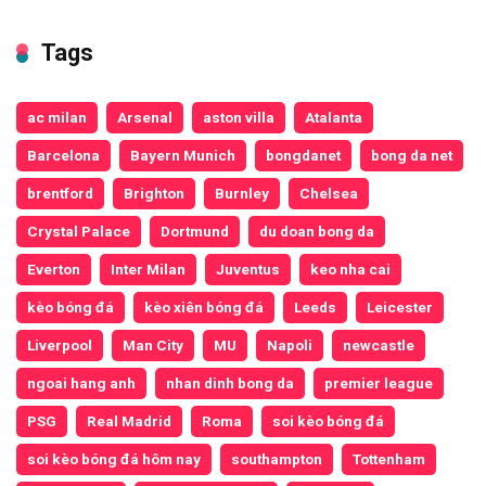
Tags
ac milan
Arsenal
aston villa
Atalanta
Barcelona
Bayern Munich
bongdanet
bong da net
brentford
Brighton
Burnley
Chelsea
Crystal Palace
Dortmund
du doan bong da
Everton
Inter Milan
Juventus
keo nha cai
kèo bóng đá
kèo xiên bóng đá
Leeds
Leicester
Liverpool
Man City
MU
Napoli
newcastle
ngoai hang anh
nhan dinh bong da
premier league
PSG
Real Madrid
Roma
soi kèo bóng đá
soi kèo bóng đá hôm nay
southampton
Tottenham