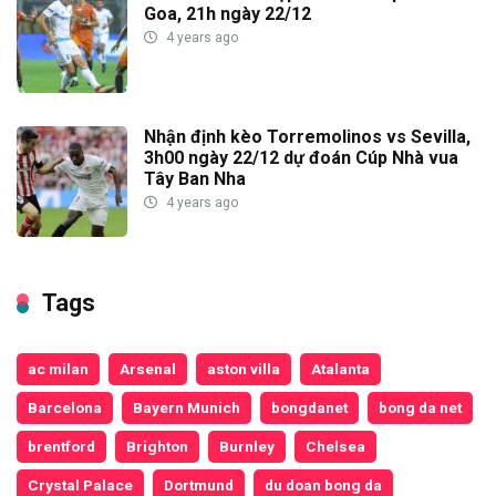
Goa, 21h ngày 22/12
4 years ago
Nhận định kèo Torremolinos vs Sevilla,
3h00 ngày 22/12 dự đoán Cúp Nhà vua
Tây Ban Nha
4 years ago
Tags
ac milan
Arsenal
aston villa
Atalanta
Barcelona
Bayern Munich
bongdanet
bong da net
brentford
Brighton
Burnley
Chelsea
Crystal Palace
Dortmund
du doan bong da