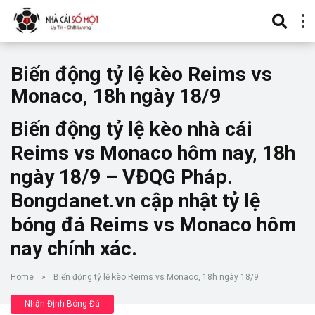
Biến động tỷ lệ kèo Reims vs
Monaco, 18h ngày 18/9
Biến động tỷ lệ kèo nhà cái
Reims vs Monaco hôm nay, 18h
ngày 18/9 – VĐQG Pháp.
Bongdanet.vn cập nhật tỷ lệ
bóng đá Reims vs Monaco hôm
nay chính xác.
Home
»
Biến động tỷ lệ kèo Reims vs Monaco, 18h ngày 18/9
Nhận Định Bóng Đá