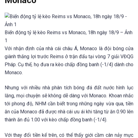
Monaco
Biến động tỷ lệ kèo Reims vs Monaco, 18h ngày 18/9 – Ảnh
1
Với nhận định của nhà cái châu Á, Monaco là đội bóng cửa
giành thắng lợi trước Reims ở trận đấu tại vòng 7 giải VĐQG
Pháp. Cụ thể, họ đưa ra kèo chấp đồng banh (-1/4) dành cho
Monaco.
Nhưng với nhiều nhà phân tích bóng đá đất nước hình lục
lăng, mọi chuyện sẽ không dễ dàng với Monaco. Khoan nhắc
tới phong độ, NHM cần biết trong những ngày vừa qua, tiền
ăn của Monaco đã được nhà cái ưu ái khi tăng từ ăn 0.90 lên
thành ăn đủ 1.00 với kèo chấp đồng banh (-1/4).
Với thay đổi tiền kể trên, có thể thấy giới cầm cân nảy mực