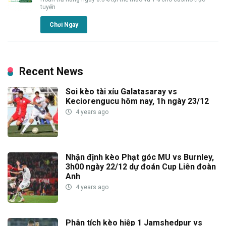
tuyến
Chơi Ngay
Recent News
Soi kèo tài xỉu Galatasaray vs
Keciorengucu hôm nay, 1h ngày 23/12
4 years ago
Nhận định kèo Phạt góc MU vs Burnley,
3h00 ngày 22/12 dự đoán Cup Liên đoàn
Anh
4 years ago
Phân tích kèo hiệp 1 Jamshedpur vs