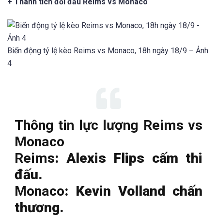
+ Thành tích đối đầu Reims vs Monaco
Biến động tỷ lệ kèo Reims vs Monaco, 18h ngày 18/9 – Ảnh
4
Thông tin lực lượng Reims vs
Monaco
Reims
: Alexis Flips cấm thi
đấu.
Monaco
: Kevin Volland chấn
thương.