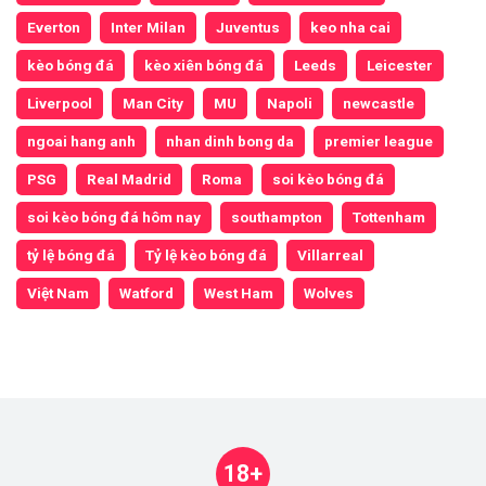
Everton
Inter Milan
Juventus
keo nha cai
kèo bóng đá
kèo xiên bóng đá
Leeds
Leicester
Liverpool
Man City
MU
Napoli
newcastle
ngoai hang anh
nhan dinh bong da
premier league
PSG
Real Madrid
Roma
soi kèo bóng đá
soi kèo bóng đá hôm nay
southampton
Tottenham
tỷ lệ bóng đá
Tỷ lệ kèo bóng đá
Villarreal
Việt Nam
Watford
West Ham
Wolves
18+