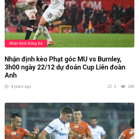
Nhận Định Bóng Đá
Nhận định kèo Phạt góc MU vs Burnley,
3h00 ngày 22/12 dự đoán Cup Liên đoàn
Anh
4 years ago
0
288