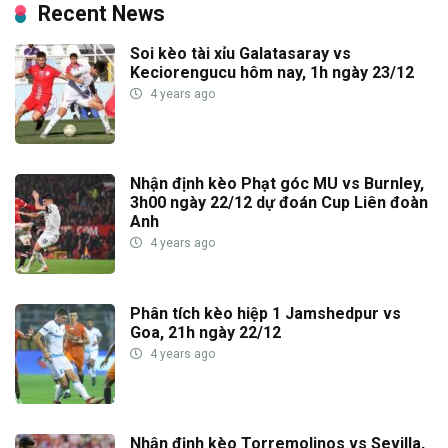
Recent News
Soi kèo tài xỉu Galatasaray vs
Keciorengucu hôm nay, 1h ngày 23/12
4 years ago
Nhận định kèo Phạt góc MU vs Burnley,
3h00 ngày 22/12 dự đoán Cup Liên đoàn
Anh
4 years ago
Phân tích kèo hiệp 1 Jamshedpur vs
Goa, 21h ngày 22/12
4 years ago
Nhận định kèo Torremolinos vs Sevilla,