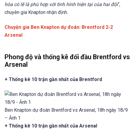
hòa có lẽ là phù hợp với tình hình hiện tại của hai đội
“,
chuyên gia Knapton nhận định.
Chuyện gia Ben Knapton dự đoán: Brentford 2-2
Arsenal
Phong độ và thống kê đối đầu Brentford vs
Arsenal
+ Thống kê 10 trận gần nhất của Brentford
Ben Knapton dự đoán Brentford vs Arsenal, 18h ngày 18/9
– Ảnh 1
+ Thống kê 10 trận gần nhất của Arsenal