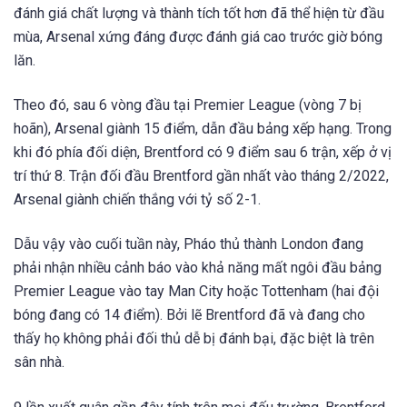
đánh giá chất lượng và thành tích tốt hơn đã thể hiện từ đầu
mùa, Arsenal xứng đáng được đánh giá cao trước giờ bóng
lăn.
Theo đó, sau 6 vòng đầu tại Premier League (vòng 7 bị
hoãn), Arsenal giành 15 điểm, dẫn đầu bảng xếp hạng. Trong
khi đó phía đối diện, Brentford có 9 điểm sau 6 trận, xếp ở vị
trí thứ 8. Trận đối đầu Brentford gần nhất vào tháng 2/2022,
Arsenal giành chiến thắng với tỷ số 2-1.
Dẫu vậy vào cuối tuần này, Pháo thủ thành London đang
phải nhận nhiều cảnh báo vào khả năng mất ngôi đầu bảng
Premier League vào tay Man City hoặc Tottenham (hai đội
bóng đang có 14 điểm). Bởi lẽ Brentford đã và đang cho
thấy họ không phải đối thủ dễ bị đánh bại, đặc biệt là trên
sân nhà.