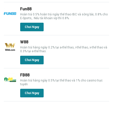
Fun88
Hoàn trả 0.5% hoàn trả ngày thể thao IBC và sòng bài, 0.8% cho
E-Sports,. Nếu tài khoản vip thì 0.8%.
Chơi Ngay
W88
Hoàn trả hàng ngày 0.2% tại a-thể thao, i-thể thao, x-thể thao và
0.3% tại e-thể thao.
Chơi Ngay
FB88
Hoàn trả hàng ngày 0.5% tại thể thao và 1% cho casino trực
tuyến
Chơi Ngay