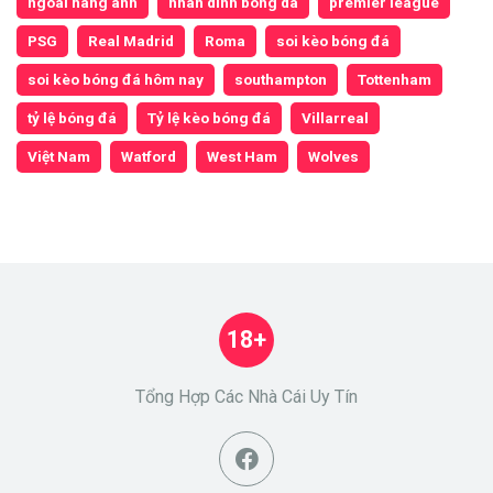
ngoai hang anh
nhan dinh bong da
premier league
PSG
Real Madrid
Roma
soi kèo bóng đá
soi kèo bóng đá hôm nay
southampton
Tottenham
tỷ lệ bóng đá
Tỷ lệ kèo bóng đá
Villarreal
Việt Nam
Watford
West Ham
Wolves
18+
Tổng Hợp Các Nhà Cái Uy Tín