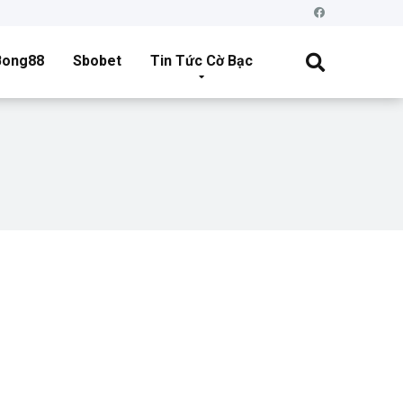
Bong88
Sbobet
Tin Tức Cờ Bạc